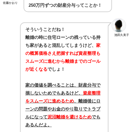
佐藤かおり
250万円ずつの財産分与ってことか！
そういうことだね！
池田久美子
離婚の時に住宅ローンの残っている持
ち家があると混乱してしまうけど、
家
の概算価格さえ把握すれば資産整理も
スムーズに進むから離婚までのゴール
が近くなる
でしょ！
家の価値を調べることは、財産分与で
損しないためでもあるけど、
資産整理
をスムーズに進めるため
、離婚後にロ
ーンの問題やお金のやり取りでトラブ
ルになって
泥沼離婚を避けるため
でも
あるんだよ。