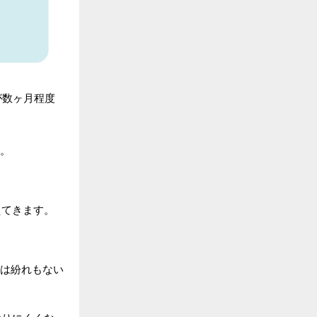
が数ヶ月程度
。
えてきます。
は紛れもない