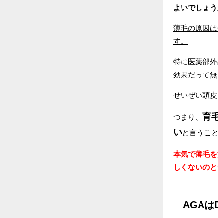
よいでしょう
薄毛の原因は
す。
特に医薬部外
効果だって無
せいぜい頭皮
育
つまり、
い
と言うこ
本気で薄毛を
しくないのと
AGA