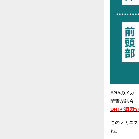
AGAのメカ
酵素が結合し
DHTが原因
このメカニズ
ね。