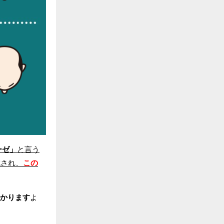
ーゼ」
と言う
成され、
この
かります
よ