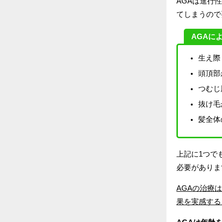
AGAは進行
てしまうので
AGAに
生え際
頭頂部
つむじ
抜け毛
髪全体
上記に1つで
必要がありま
AGAの治療
果を実感する