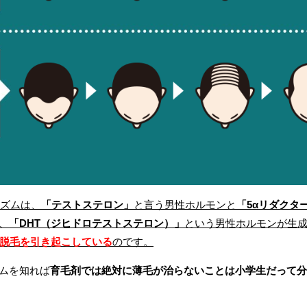
ニズムは、
「テストステロン」
と言う男性ホルモンと
「5αリダクタ
、
「DHT（ジヒドロテストステロン）」
という男性ホルモンが生
で脱毛を引き起こしている
のです。
ムを知れば
育毛剤では絶対に薄毛が治らないことは小学生だって分