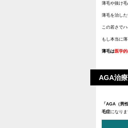
薄毛や抜け毛
薄毛を治した
この若さでハ
もし本当に薄
薄毛は
医学的
AGA治
「AGA（男
毛症
になりま