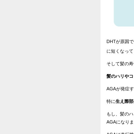
DHTが原因
に短くなって
そして髪の寿
髪のハリやコ
AGAが発症
特に
生え際部
もし、髪のハ
AGAになり