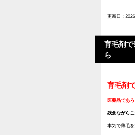
更新日：202
育毛剤で
ら
育毛剤
医薬品であろ
残念ながらこ
本気で薄毛を