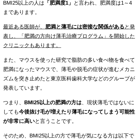
BMI25以上の人は
「肥満度1」
と言われ、肥満度は1～4
まであります。
最近ある医師が、
肥満と薄毛には密接な関係がある
と発
表し、「肥満の方向け薄毛治療プログラム」を開始した
クリニックもあります。
また、マウスを使った研究で脂肪の多い食べ物を食べて
肥満になったマウスで、薄毛や脱毛の症状が進むメカニ
ズムを突き止めたと東京医科歯科大学などのグループが
発表しています。
つまり、
BMI25以上の肥満の方は
、現状薄毛ではないに
しても
今後抜け毛が増えたり薄毛になってしまう可能性
が非常に高い
と言うことです。
そのため、BMI25以上の方で薄毛が気になる方は以下で